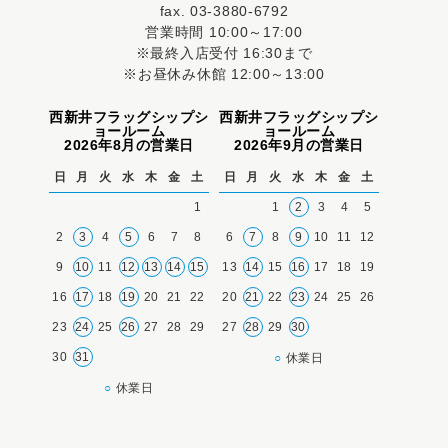
fax. 03-3880-6792
営業時間 10:00～17:00
※最終入店受付 16:30まで
※お昼休み休館 12:00～13:00
西新井フラッグシップシ
西新井フラッグシップシ
ョールーム
ョールーム
2026年8月の営業日
2026年9月の営業日
日
月
火
水
木
金
土
日
月
火
水
木
金
土
1
1
2
3
4
5
2
3
4
5
6
7
8
6
7
8
9
10
11
12
9
10
11
12
13
14
15
13
14
15
16
17
18
19
16
17
18
19
20
21
22
20
21
22
23
24
25
26
23
24
25
26
27
28
29
27
28
29
30
30
31
○
休業日
○
休業日