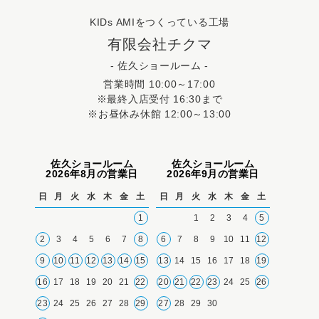
KIDs AMIをつくっている工場
有限会社チクマ
- 佐久ショールーム -
営業時間 10:00～17:00
※最終入店受付 16:30まで
※お昼休み休館 12:00～13:00
佐久ショールーム
佐久ショールーム
2026年8月の営業日
2026年9月の営業日
日
月
火
水
木
金
土
日
月
火
水
木
金
土
1
1
2
3
4
5
2
3
4
5
6
7
8
6
7
8
9
10
11
12
9
10
11
12
13
14
15
13
14
15
16
17
18
19
16
17
18
19
20
21
22
20
21
22
23
24
25
26
23
24
25
26
27
28
29
27
28
29
30