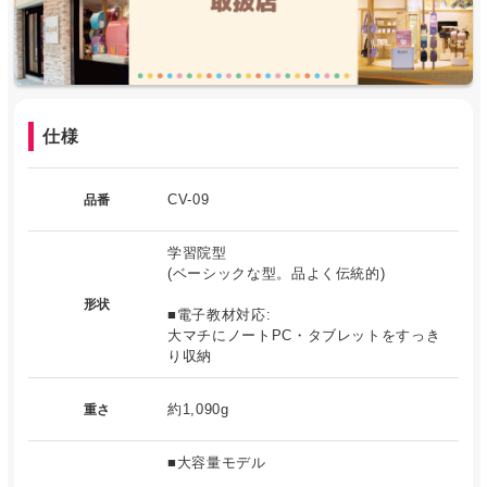
仕様
CV-09
品番
学習院型
(ベーシックな型。品よく伝統的)
形状
■電子教材対応:
大マチにノートPC・タブレットをすっき
り収納
約1,090g
重さ
■大容量モデル