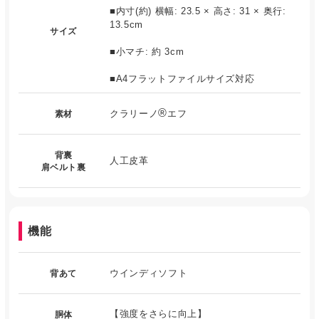
■内寸(約) 横幅: 23.5 × 高さ: 31 × 奥行:
13.5cm
サイズ
■小マチ: 約 3cm
■A4フラットファイルサイズ対応
®
クラリーノ
エフ
素材
背裏
人工皮革
肩ベルト裏
機能
ウインディソフト
背あて
【強度をさらに向上】
胴体