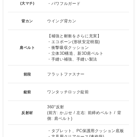
(大マチ)
・パワフルガード
ウイング背カン
背カン
【補強と耐衝をさらに充実】
・エコボーン(形状安定樹脂)
・衝撃吸収クッション
肩ベルト
・立体3D構造、新3D肩ベルト
・手縫い補強、手縫い製法
フラットファスナー
前段
ワンタッチロック錠前
錠前
360°反射
(前方: かぶせ / 左右: 前締めベルト / 背
反射材
側: 肩ベルト)
・タブレット、PC保護用クッション底板
・文具用クリアケース(連絡袋)