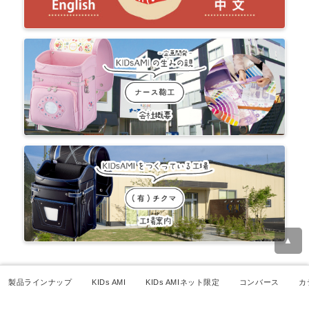
▲
製品ラインナップ
KIDs AMI
KIDs AMIネット限定
コンバース
カ