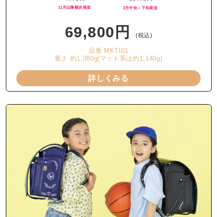
11月以降順次発送
2月中旬～下旬発送
69,800円
(税込)
品番 MKTI01
重さ 約1,080g(マット系は約1,140g)
詳しくみる