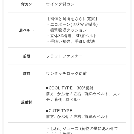
ウイング背カン
背カン
【補強と耐衝をさらに充実】
・エコボーン(形状安定樹脂)
・衝撃吸収クッション
肩ベルト
・立体3D構造、3D肩ベルト
・手縫い補強、手縫い製法
フラットファスナー
前段
ワンタッチロック錠前
錠前
■COOL TYPE 360°反射
前方: かぶせ / 左右: 前締めベルト、大マ
チ / 背側: 肩ベルト
反射材
■CUTE TYPE
前方: かぶせ / 左右: 前締めベルト
・しわけジョーズ (荷物の量にあわせて