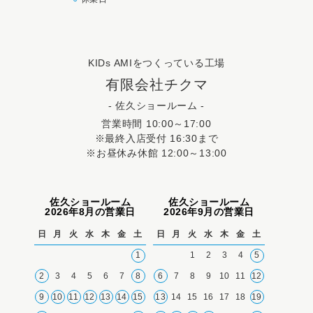
KIDs AMIをつくっている工場
有限会社チクマ
- 佐久ショールーム -
営業時間 10:00～17:00
※最終入店受付 16:30まで
※お昼休み休館 12:00～13:00
佐久ショールーム
佐久ショールーム
2026年8月の営業日
2026年9月の営業日
日
月
火
水
木
金
土
日
月
火
水
木
金
土
1
1
2
3
4
5
2
3
4
5
6
7
8
6
7
8
9
10
11
12
9
10
11
12
13
14
15
13
14
15
16
17
18
19