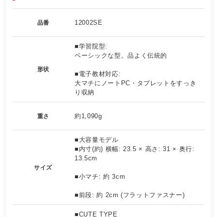
12002SE
品番
■学習院型:
ベーシックな型。品よく伝統的
形状
■電子教材対応:
大マチにノートPC・タブレットをすっき
り収納
約1,090g
重さ
■大容量モデル
■内寸(約) 横幅: 23.5 × 高さ: 31 × 奥行:
13.5cm
サイズ
■小マチ: 約 3cm
■前段: 約 2cm (フラットファスナー)
■CUTE TYPE