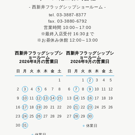
- 西新井フラッグシップショールーム -
tel. 03-3887-8377
fax. 03-3880-6792
営業時間 10:00～17:00
※最終入店受付 16:30まで
※お昼休み休館 12:00～13:00
西新井フラッグシップシ
西新井フラッグシップシ
ョールーム
ョールーム
2026年8月の営業日
2026年9月の営業日
日
月
火
水
木
金
土
日
月
火
水
木
金
土
1
1
2
3
4
5
2
3
4
5
6
7
8
6
7
8
9
10
11
12
9
10
11
12
13
14
15
13
14
15
16
17
18
19
16
17
18
19
20
21
22
20
21
22
23
24
25
26
23
24
25
26
27
28
29
27
28
29
30
30
31
○
休業日
○
休業日