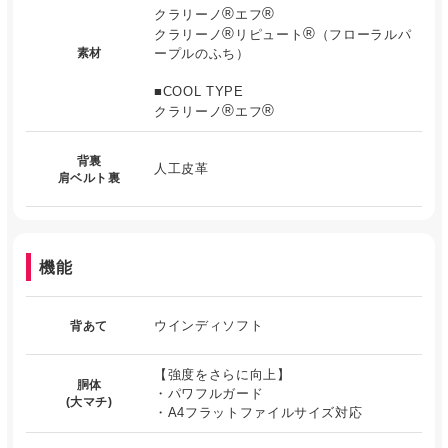
®
®
クラリーノ
エフ
®
®
クラリーノ
リピュート
（フローラルパ
素材
ープルのふち）
■COOL TYPE
®
®
クラリーノ
エフ
背裏
人工皮革
肩ベルト裏
機能
ウインディソフト
背あて
【強度をさらに向上】
胴体
・パワフルガード
(大マチ)
・A4フラットファイルサイズ対応