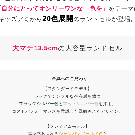
「自分にとってオンリーワンな一色を」
をテーマ
20色展開
キッズアミから
のランドセルが登場
大マチ13.5cm
の大容量ランドセル
金具へのこだわり
【スタンダードモデル】
シックでシンプルな存在感を放つ
ブラックシルバー色
と
マットシルバー色
を採用。
コストパフォーマンスを意識した洗練されたデザイン。
【プレミアムモデル】
高級感あふれる
シャンパンゴールド色
と