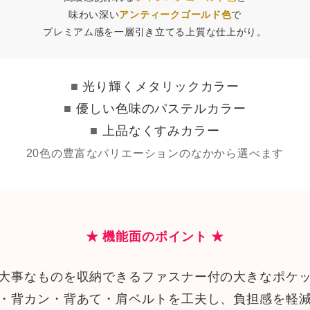
味わい深い
アンティークゴールド色
で
プレミアム感を一層引き立てる上質な仕上がり。
■
光り輝くメタリックカラー
■
優しい色味のパステルカラー
■
上品なくすみカラー
20色の豊富なバリエーションのなかから選べます
★ 機能面のポイント ★
大事なものを収納できるファスナー付の大きなポケ
・背カン・背あて・肩ベルトを工夫し、負担感を軽