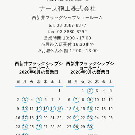
ナース鞄工株式会社
- 西新井フラッグシップショールーム -
tel. 03-3887-8377
fax. 03-3880-6792
営業時間 10:00～17:00
※最終入店受付 16:30まで
※お昼休み休館 12:00～13:00
西新井フラッグシップシ
西新井フラッグシップシ
ョールーム
ョールーム
2026年8月の営業日
2026年9月の営業日
日
月
火
水
木
金
土
日
月
火
水
木
金
土
1
1
2
3
4
5
2
3
4
5
6
7
8
6
7
8
9
10
11
12
9
10
11
12
13
14
15
13
14
15
16
17
18
19
16
17
18
19
20
21
22
20
21
22
23
24
25
26
23
24
25
26
27
28
29
27
28
29
30