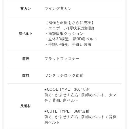
ウイング背カン
背カン
【補強と耐衝をさらに充実】
・エコボーン(形状安定樹脂)
・衝撃吸収クッション
肩ベルト
・立体3D構造、新3D肩ベルト
・手縫い補強、手縫い製法
フラットファスナー
前段
ワンタッチロック錠前
錠前
■COOL TYPE 360°反射
前方: かぶせ / 左右: 前締めベルト、大マ
チ / 背側: 肩ベルト
反射材
■CUTE TYPE 360°反射
前方: かぶせ / 左右: 前締めベルト / 背側:
肩ベルト