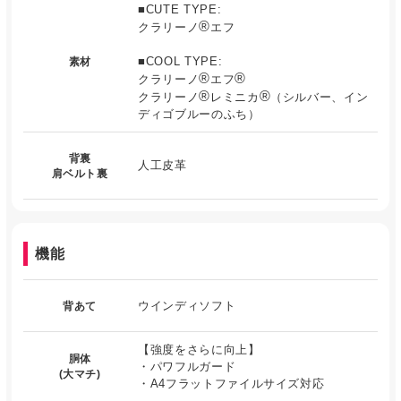
■CUTE TYPE:
®
クラリーノ
エフ
■COOL TYPE:
素材
®
®
クラリーノ
エフ
®
®
クラリーノ
レミニカ
（シルバー、イン
ディゴブルーのふち）
背裏
人工皮革
肩ベルト裏
機能
ウインディソフト
背あて
【強度をさらに向上】
胴体
・パワフルガード
(大マチ)
・A4フラットファイルサイズ対応