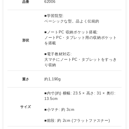
62006
品番
■学習院型:
ベーシックな型。品よく伝統的
■ノートPC 収納ポケット搭載:
ノートPC・タブレット用の収納ポケット
形状
を搭載
■電子教材対応:
大マチにノートPC・タブレットをすっき
り収納
約1,190g
重さ
■内寸(約) 横幅: 23.5 × 高さ: 31 × 奥行:
13.5cm
サイズ
■小マチ: 約 3cm
■前段: 約 2cm (フラットファスナー)