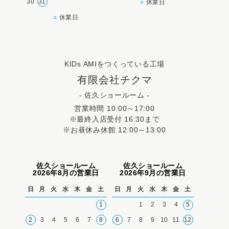
30
31
○
休業日
○
休業日
KIDs AMIをつくっている工場
有限会社チクマ
- 佐久ショールーム -
営業時間 10:00～17:00
※最終入店受付 16:30まで
※お昼休み休館 12:00～13:00
佐久ショールーム
佐久ショールーム
2026年8月の営業日
2026年9月の営業日
日
月
火
水
木
金
土
日
月
火
水
木
金
土
1
1
2
3
4
5
2
3
4
5
6
7
8
6
7
8
9
10
11
12